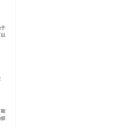
赖于
可以
获
可能
的损