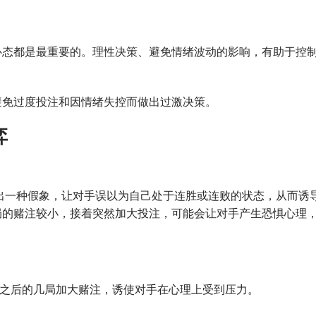
心态都是最重要的。理性决策、避免情绪波动的影响，有助于控
避免过度投注和因情绪失控而做出过激决策。
弈
出一种假象，让对手误以为自己处于连胜或连败的状态，从而诱
局的赌注较小，接着突然加大投注，可能会让对手产生恐惧心理
在之后的几局加大赌注，诱使对手在心理上受到压力。