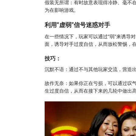
假装无所谓：有时故意表现得冷静、毫不
为在影响游戏。
利用“虚弱”信号迷惑对手
在一些情况下，玩家可以通过“弱”来诱导
面，诱导对手过度自信，从而放松警惕，
技巧：
沉默不语：通过不与其他玩家交流，营造
故作无奈：如果你正在亏损，可以通过叹
生过度自信，从而在接下来的几轮中做出