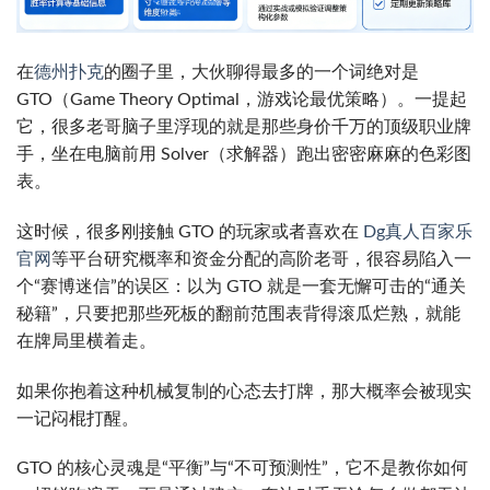
在
德州扑克
的圈子里，大伙聊得最多的一个词绝对是
GTO（Game Theory Optimal，游戏论最优策略）。一提起
它，很多老哥脑子里浮现的就是那些身价千万的顶级职业牌
手，坐在电脑前用 Solver（求解器）跑出密密麻麻的色彩图
表。
这时候，很多刚接触 GTO 的玩家或者喜欢在
Dg真人百家乐
官网
等平台研究概率和资金分配的高阶老哥，很容易陷入一
个“赛博迷信”的误区：以为 GTO 就是一套无懈可击的“通关
秘籍”，只要把那些死板的翻前范围表背得滚瓜烂熟，就能
在牌局里横着走。
如果你抱着这种机械复制的心态去打牌，那大概率会被现实
一记闷棍打醒。
GTO 的核心灵魂是“平衡”与“不可预测性”，它不是教你如何