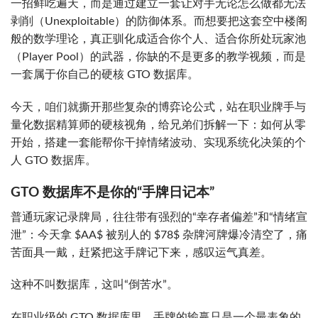
一招鲜吃遍天，而是通过建立一套让对手无论怎么做都无法
剥削（Unexploitable）的防御体系。而想要把这套空中楼阁
般的数学理论，真正驯化成适合你个人、适合你所处玩家池
（Player Pool）的武器，你缺的不是更多的教学视频，而是
一套属于你自己的硬核 GTO 数据库。
今天，咱们就撕开那些复杂的博弈论公式，站在职业牌手与
量化数据精算师的硬核视角，给兄弟们拆解一下：如何从零
开始，搭建一套能帮你干掉情绪波动、实现系统化决策的个
人 GTO 数据库。
GTO 数据库不是你的“手牌日记本”
普通玩家记录牌局，往往带有强烈的“幸存者偏差”和“情绪宣
泄”：今天拿
$AA$
被别人的
$78$
杂牌河牌爆冷清空了，痛
苦面具一戴，赶紧把这手牌记下来，感叹运气真差。
这种不叫数据库，这叫“倒苦水”。
在职业级的 GTO 数据库里，手牌的输赢只是一个最表象的