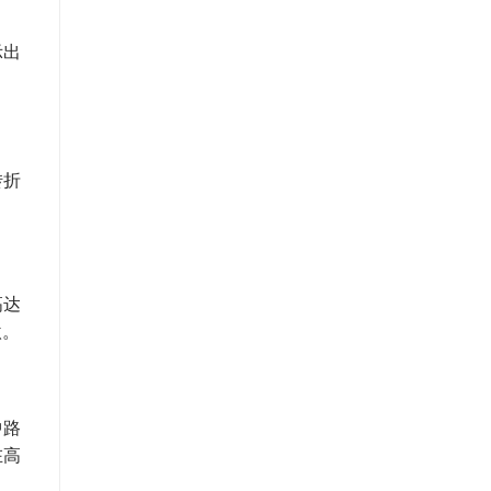
示出
转折
高达
激。
中路
在高