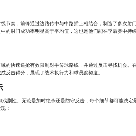
防线节奏，前锋通过边路传中与中路插上相结合，制造了多次射
快攻中的射门成功率明显高于平均值，这也是他们能在季后赛中持
区域的快速逼抢有效限制对手传球路线，并通过反击寻找机会。
完成反击得分，展现了战术执行力和球员默契度。
示
性和戏剧性。无论是加时绝杀还是防守反击，每个细节都可能决定
发现：