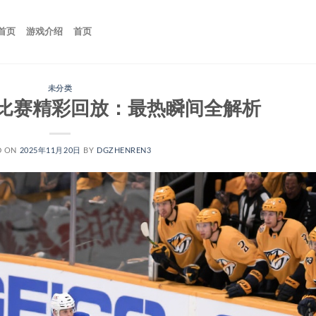
首页
游戏介绍
首页
未分类
键比赛精彩回放：最热瞬间全解析
D ON
2025年11月20日
BY
DGZHENREN3