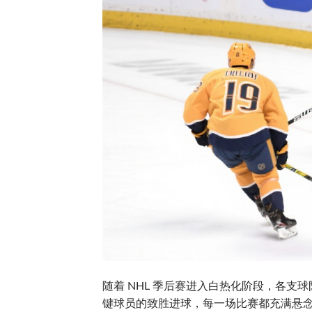
随着 NHL 季后赛进入白热化阶段，各
键球员的致胜进球，每一场比赛都充满悬