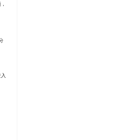
顾，
分
进入