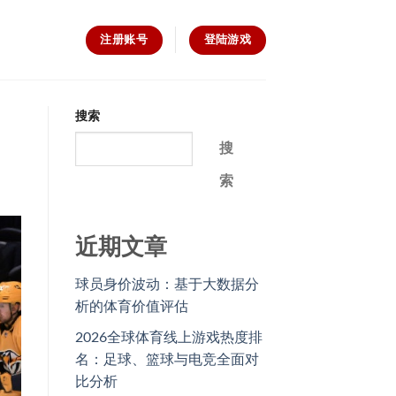
注册账号
登陆游戏
搜索
搜
索
近期文章
球员身价波动：基于大数据分
析的体育价值评估
2026全球体育线上游戏热度排
名：足球、篮球与电竞全面对
比分析