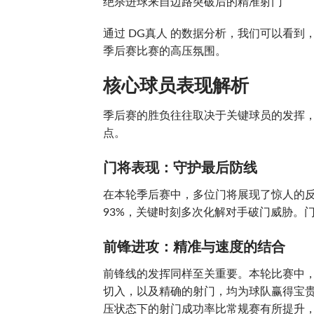
绝杀进球来自边路突破后的精准射门
通过 DG真人 的数据分析，我们可以看
季后赛比赛的高压氛围。
核心球员表现解析
季后赛的胜负往往取决于关键球员的发挥
点。
门将表现：守护最后防线
在本轮季后赛中，多位门将展现了惊人的
93%，关键时刻多次化解对手破门威胁。
前锋进攻：精准与速度的结合
前锋线的发挥同样至关重要。本轮比赛中
切入，以及精确的射门，均为球队赢得宝贵
压状态下的射门成功率比常规赛有所提升