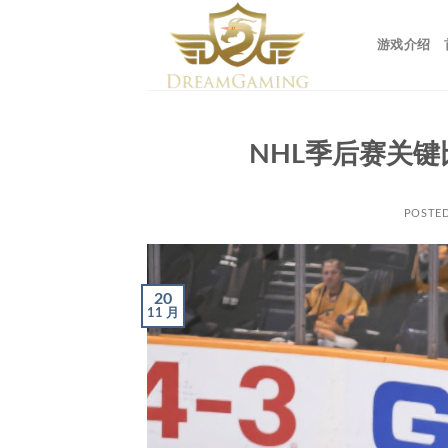
跳
到
游戏介绍
内
容
NHL季后赛关
POSTE
20
11 月