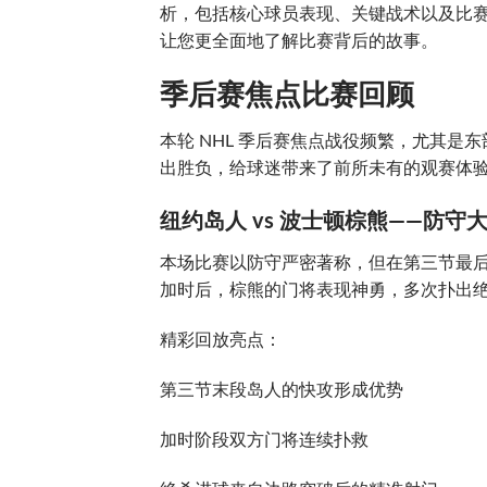
析，包括核心球员表现、关键战术以及比
让您更全面地了解比赛背后的故事。
季后赛焦点比赛回顾
本轮 NHL 季后赛焦点战役频繁，尤其
出胜负，给球迷带来了前所未有的观赛体
纽约岛人 vs 波士顿棕熊——防守
本场比赛以防守严密著称，但在第三节最
加时后，棕熊的门将表现神勇，多次扑出
精彩回放亮点：
第三节末段岛人的快攻形成优势
加时阶段双方门将连续扑救