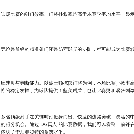
到，这场比赛的射门效率、门将扑救率均高于本赛季平均水平，显
，无论是前锋的精准射门还是防守球员的协防，都可能成为比赛
反应速度与判断能力。以波士顿棕熊门将为例，本场比赛扑救率
门将的稳定发挥，为球队提供了坚实后盾，也让比赛更加紧张刺
，多名顶级射手在关键时刻挺身而出。快速的边路突破、灵活的
的得分机会。通过 DG真人 的比赛数据，我们可以看到，前锋
，体现了季后赛独特的竞技水平。