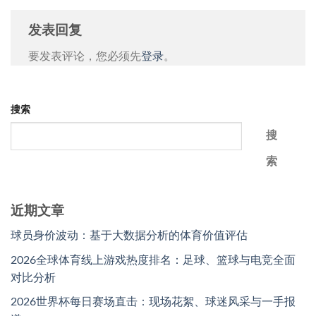
发表回复
要发表评论，您必须先
登录
。
搜索
搜
索
近期文章
球员身价波动：基于大数据分析的体育价值评估
2026全球体育线上游戏热度排名：足球、篮球与电竞全面
对比分析
2026世界杯每日赛场直击：现场花絮、球迷风采与一手报