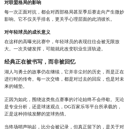
对联盟格局的影响
每一次正面对抗，都会对西部格局甚至季后赛走向产生微妙
影响。它不仅关乎排名，更关乎心理层面的此消彼长。
对年轻球员的成长意义
在这样的高曝光比赛中，年轻球员的表现往往会被无限放
大。一次关键发挥，可能就此改变职业生涯轨迹。
经典正在被书写，而非被回忆
湖人与勇士的故事仍在继续，它并非尘封的历史，而是正在
进行时的传奇。每一次交锋，都是对过去的回应，也是对未
来的铺垫。
正因为如此，围绕这类焦点赛事的讨论始终不会停歇。无论
是专业分析，还是球迷观点，DG百家乐等平台所承载的，
正是这种持续发酵的篮球热情。
当终场哨声响起，比分会被记录，但真正留下的，是关于对