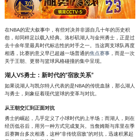
在NBA的宏大叙事中，有些对决并非源自几十年的历史积
怨，却同样足以载入经典。洛杉矶湖人与金州勇士，正是过
去十余年里最具时代标志性的对手之一。当这两支球队再度
相遇，比赛的意义早已超越一场普通的
焦点赛事
，而是一次
关于王朝、更替与篮球风格碰撞的集中呈现。
湖人VS勇士：新时代的“宿敌关系”
如果说湖人与凯尔特人代表的是NBA的传统血脉，那么湖人
与勇士，则象征着现代篮球的变革与对抗。
从王朝交汇到正面对抗
勇士的崛起，几乎定义了小球时代的上半场；而湖人，则在
经历低谷后，用另一种方式完成复兴。当詹姆斯与库里在季
后赛舞台多次相遇，这种“非传统宿敌”的对抗，迅速积累起