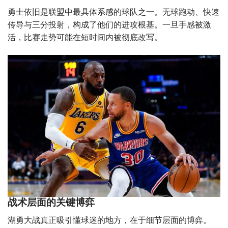
勇士依旧是联盟中最具体系感的球队之一。无球跑动、快速
传导与三分投射，构成了他们的进攻根基。一旦手感被激
活，比赛走势可能在短时间内被彻底改写。
战术层面的关键博弈
湖勇大战真正吸引懂球迷的地方，在于细节层面的博弈。