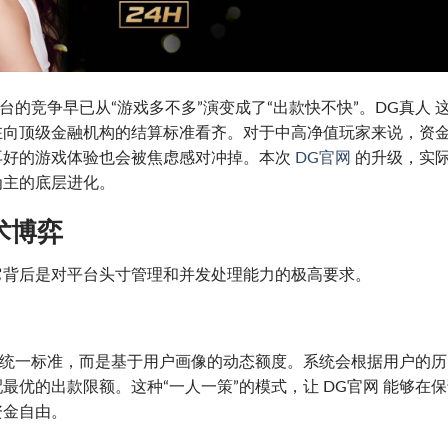
平台的竞争早已从“游戏多不多”演变成了“出款快不快”。DG真人 
在向顶级金融机构的结算标准看齐。对于中高净值玩家来说，资
再好的游戏体验也会被焦虑感对冲掉。本次
DG官网
的升级，实
为主的底层进化。
术博弈
它背后是对平台头寸管理和并发处理能力的极高要求。
板的统一标准，而是基于用户画像的动态额度。系统会根据用户的
优的出款限额。这种“一人一策”的模式，让 DG官网 能够在
资金自由。