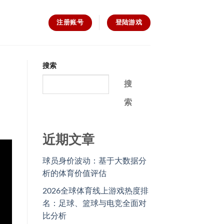
注册账号
登陆游戏
搜索
搜
索
近期文章
球员身价波动：基于大数据分
析的体育价值评估
2026全球体育线上游戏热度排
名：足球、篮球与电竞全面对
比分析