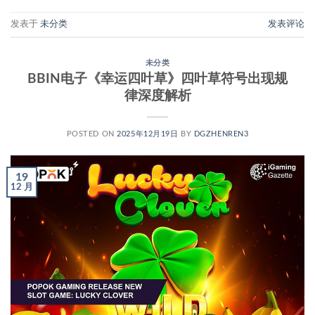
发表于
未分类
发表评论
未分类
BBIN电子《幸运四叶草》四叶草符号出现规
律深度解析
POSTED ON
2025年12月19日
BY
DGZHENREN3
19
12 月