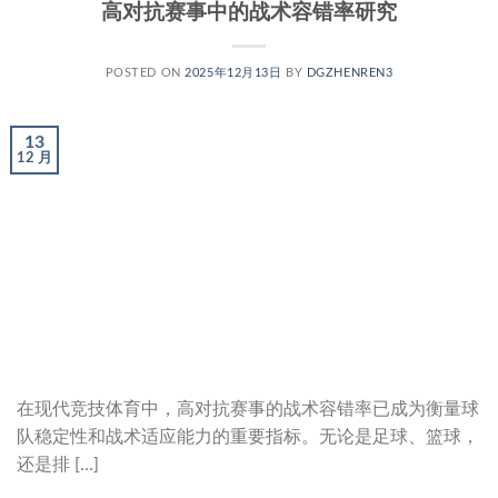
高对抗赛事中的战术容错率研究
POSTED ON
2025年12月13日
BY
DGZHENREN3
13
12 月
在现代竞技体育中，高对抗赛事的战术容错率已成为衡量球
队稳定性和战术适应能力的重要指标。无论是足球、篮球，
还是排 […]