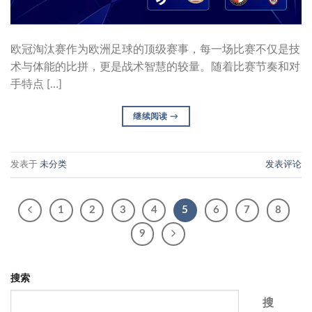
欧冠淘汰赛作为欧洲足球的顶级赛事，每一场比赛不仅是技
术与体能的比拼，更是战术智慧的较量。随着比赛节奏和对
手特点 […]
继续阅读
→
发表于
未分类
发表评论
1
2
3
4
5
6
7
8
9
搜索
搜