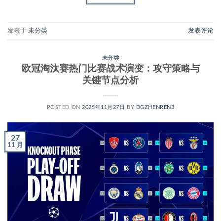
发表于
未分类
发表评论
未分类
欧冠淘汰赛热门比赛战术演变：攻守策略与
关键节点分析
POSTED ON
2025年11月27日
BY
DGZHENREN3
27
11 月