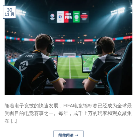
30
11 月
随着电子竞技的快速发展，FIFA电竞锦标赛已经成为全球最
受瞩目的电竞赛事之一。每年，成千上万的玩家和观众聚集
在 […]
继续阅读
→