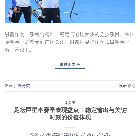
射箭作为一项融合精准、稳定与心理素质的竞技项目，在国
际赛事中逐渐受到广泛关注。射箭世界杯作为顶级赛事平
台，不仅 […]
继续阅读
→
发表于
未分类
发表评论
未分类
足坛巨星本赛季表现盘点：稳定输出与关键
时刻的价值体现
POSTED ON
2025年12月29日
BY
DGZHENREN3