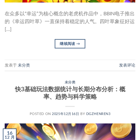
在众多以“幸运”为核心概念的老虎机作品中，BBIN电子推出
的《幸运四叶草》一直保持着稳定的人气。四叶草象征好运
[…]
继续阅读
→
发表于
未分类
发表评论
未分类
快3基础玩法数据统计与长期分布分析：概
率、趋势与科学策略
POSTED ON
2025年12月16日
BY
DGZHENREN3
16
12 月