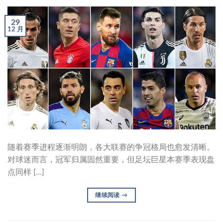
29
12 月
随着赛季进程逐渐明朗，各大联赛的争冠格局也愈发清晰。
对球迷而言，冠军归属固然重要，但足坛巨星本赛季表现盘
点同样 […]
继续阅读
→